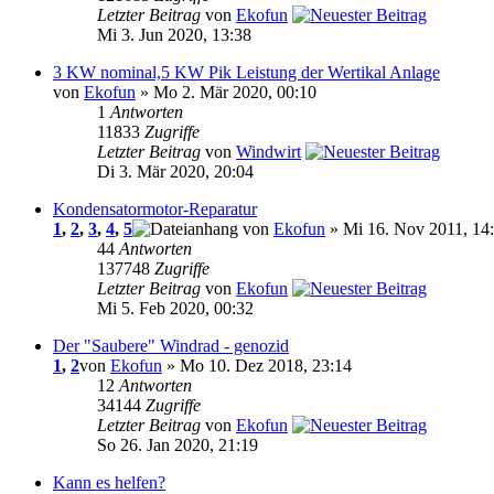
Letzter Beitrag
von
Ekofun
Mi 3. Jun 2020, 13:38
3 KW nominal,5 KW Pik Leistung der Wertikal Anlage
von
Ekofun
» Mo 2. Mär 2020, 00:10
1
Antworten
11833
Zugriffe
Letzter Beitrag
von
Windwirt
Di 3. Mär 2020, 20:04
Kondensatormotor-Reparatur
1
,
2
,
3
,
4
,
5
von
Ekofun
» Mi 16. Nov 2011, 14
44
Antworten
137748
Zugriffe
Letzter Beitrag
von
Ekofun
Mi 5. Feb 2020, 00:32
Der "Saubere" Windrad - genozid
1
,
2
von
Ekofun
» Mo 10. Dez 2018, 23:14
12
Antworten
34144
Zugriffe
Letzter Beitrag
von
Ekofun
So 26. Jan 2020, 21:19
Kann es helfen?