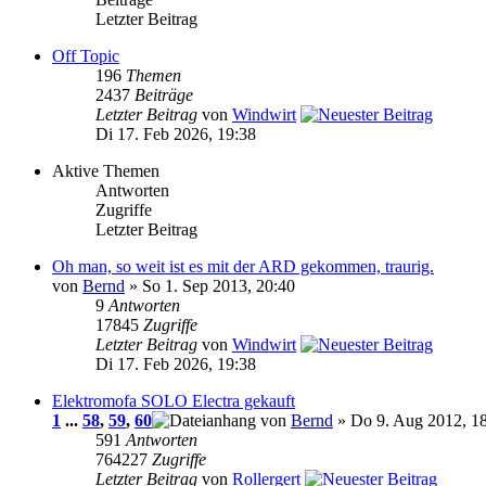
Letzter Beitrag
Off Topic
196
Themen
2437
Beiträge
Letzter Beitrag
von
Windwirt
Di 17. Feb 2026, 19:38
Aktive Themen
Antworten
Zugriffe
Letzter Beitrag
Oh man, so weit ist es mit der ARD gekommen, traurig.
von
Bernd
» So 1. Sep 2013, 20:40
9
Antworten
17845
Zugriffe
Letzter Beitrag
von
Windwirt
Di 17. Feb 2026, 19:38
Elektromofa SOLO Electra gekauft
1
...
58
,
59
,
60
von
Bernd
» Do 9. Aug 2012, 1
591
Antworten
764227
Zugriffe
Letzter Beitrag
von
Rollergert