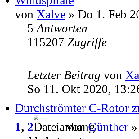
Windspirale
von
Xalve
» Do 1. Feb 2
5
Antworten
115207
Zugriffe
Letzter Beitrag
von
Xa
So 11. Okt 2020, 13:2
Durchströmter C-Rotor 
1
,
2
von
Günther
» 