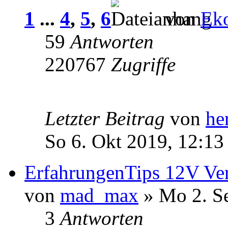
1
...
4
,
5
,
6
von
Ek
59
Antworten
220767
Zugriffe
Letzter Beitrag
von
he
So 6. Okt 2019, 12:13
ErfahrungenTips 12V Ver
von
mad_max
» Mo 2. S
3
Antworten