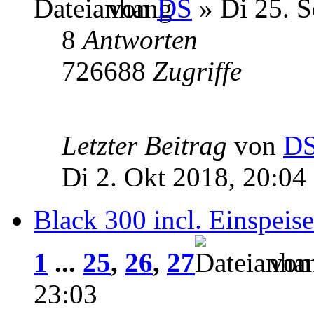
von
DS
» Di 25. S
8
Antworten
726688
Zugriffe
Letzter Beitrag
von
D
Di 2. Okt 2018, 20:04
Black 300 incl. Einspeise
1
...
25
,
26
,
27
vo
23:03