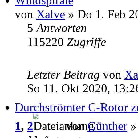
Windspirale
von
Xalve
» Do 1. Feb 2
5
Antworten
115220
Zugriffe
Letzter Beitrag
von
Xa
So 11. Okt 2020, 13:2
Durchströmter C-Rotor 
1
,
2
von
Günther
» 