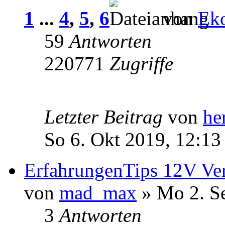
1
...
4
,
5
,
6
von
Ek
59
Antworten
220771
Zugriffe
Letzter Beitrag
von
he
So 6. Okt 2019, 12:13
ErfahrungenTips 12V Ver
von
mad_max
» Mo 2. S
3
Antworten