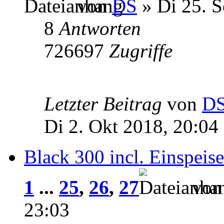
von
DS
» Di 25. S
8
Antworten
726697
Zugriffe
Letzter Beitrag
von
D
Di 2. Okt 2018, 20:04
Black 300 incl. Einspeise
1
...
25
,
26
,
27
vo
23:03