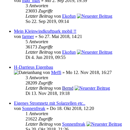
von
mad_max
» Mo 2. Sep 2019, 19:39
3
Antworten
23693
Zugriffe
Letzter Beitrag
von
Ekofun
So 22. Sep 2019, 09:14
Mein Kleinwindkraftpark mobil !!
von
farmer
» So 27. Mai 2018, 14:21
5
Antworten
36173
Zugriffe
Letzter Beitrag
von
Ekofun
Di 4. Jun 2019, 09:55
H-Darrieus Eigenbau
von
Meffi
» Mo 12. Nov 2018, 16:27
3
Antworten
28209
Zugriffe
Letzter Beitrag
von
Bernd
Di 13. Nov 2018, 19:18
Eigenes Stromnetz mit Solarzellen etc..
von
Sonnenfreak
» Do 18. Okt 2018, 12:20
1
Antworten
21622
Zugriffe
Letzter Beitrag
von
Sonnenfreak
Sa 20. Okt 2018, 21:26