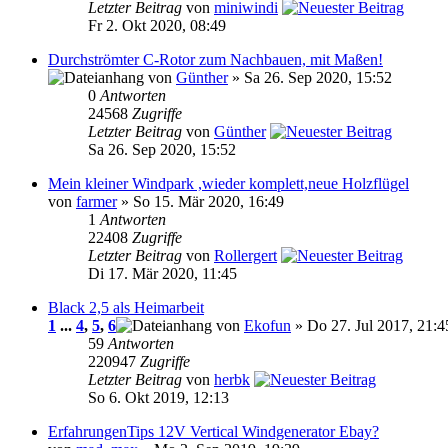
Letzter Beitrag
von
miniwindi
Fr 2. Okt 2020, 08:49
Durchströmter C-Rotor zum Nachbauen, mit Maßen!
von
Günther
» Sa 26. Sep 2020, 15:52
0
Antworten
24568
Zugriffe
Letzter Beitrag
von
Günther
Sa 26. Sep 2020, 15:52
Mein kleiner Windpark ,wieder komplett,neue Holzflügel
von
farmer
» So 15. Mär 2020, 16:49
1
Antworten
22408
Zugriffe
Letzter Beitrag
von
Rollergert
Di 17. Mär 2020, 11:45
Black 2,5 als Heimarbeit
1
...
4
,
5
,
6
von
Ekofun
» Do 27. Jul 2017, 21:4
59
Antworten
220947
Zugriffe
Letzter Beitrag
von
herbk
So 6. Okt 2019, 12:13
ErfahrungenTips 12V Vertical Windgenerator Ebay?