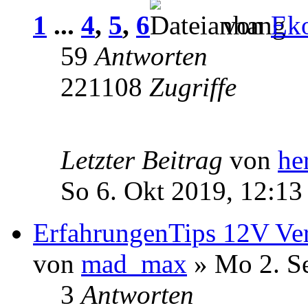
1
...
4
,
5
,
6
von
Ek
59
Antworten
221108
Zugriffe
Letzter Beitrag
von
he
So 6. Okt 2019, 12:13
ErfahrungenTips 12V Ver
von
mad_max
» Mo 2. S
3
Antworten