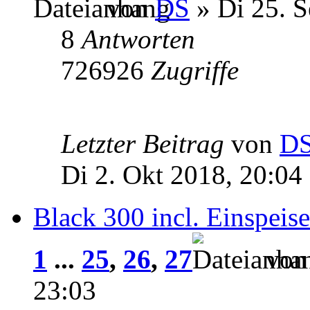
von
DS
» Di 25. S
8
Antworten
726926
Zugriffe
Letzter Beitrag
von
D
Di 2. Okt 2018, 20:04
Black 300 incl. Einspeise
1
...
25
,
26
,
27
vo
23:03