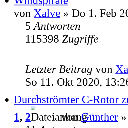
Windspirale
von
Xalve
» Do 1. Feb 2
5
Antworten
115398
Zugriffe
Letzter Beitrag
von
Xa
So 11. Okt 2020, 13:2
Durchströmter C-Rotor 
1
,
2
von
Günther
» 