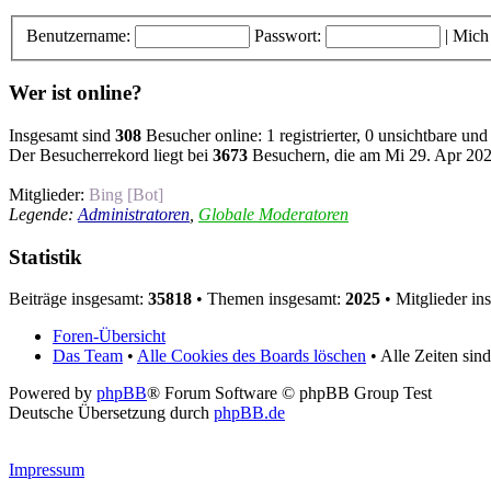
Benutzername:
Passwort:
|
Mich
Wer ist online?
Insgesamt sind
308
Besucher online: 1 registrierter, 0 unsichtbare un
Der Besucherrekord liegt bei
3673
Besuchern, die am Mi 29. Apr 2026
Mitglieder:
Bing [Bot]
Legende:
Administratoren
,
Globale Moderatoren
Statistik
Beiträge insgesamt:
35818
• Themen insgesamt:
2025
• Mitglieder in
Foren-Übersicht
Das Team
•
Alle Cookies des Boards löschen
• Alle Zeiten si
Powered by
phpBB
® Forum Software © phpBB Group Test
Deutsche Übersetzung durch
phpBB.de
Impressum