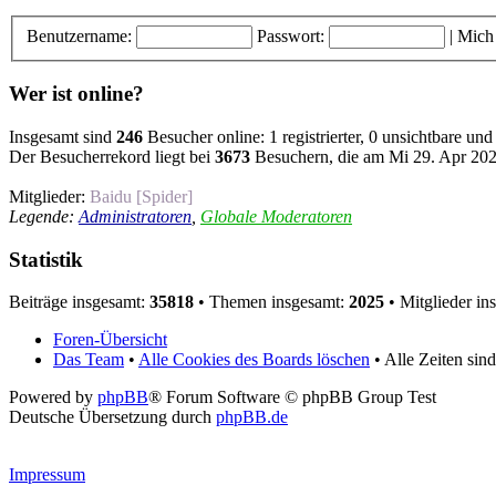
Benutzername:
Passwort:
|
Mich
Wer ist online?
Insgesamt sind
246
Besucher online: 1 registrierter, 0 unsichtbare un
Der Besucherrekord liegt bei
3673
Besuchern, die am Mi 29. Apr 2026
Mitglieder:
Baidu [Spider]
Legende:
Administratoren
,
Globale Moderatoren
Statistik
Beiträge insgesamt:
35818
• Themen insgesamt:
2025
• Mitglieder in
Foren-Übersicht
Das Team
•
Alle Cookies des Boards löschen
• Alle Zeiten si
Powered by
phpBB
® Forum Software © phpBB Group Test
Deutsche Übersetzung durch
phpBB.de
Impressum