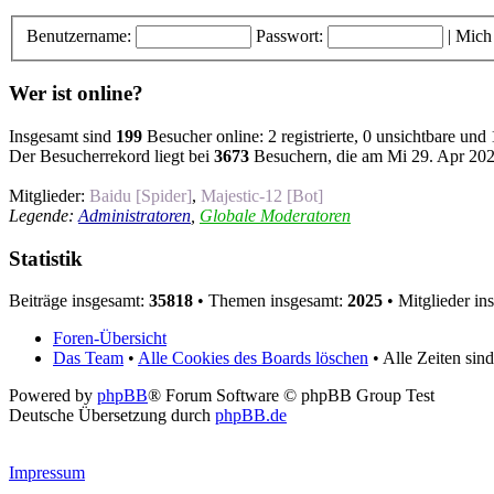
Benutzername:
Passwort:
|
Mich
Wer ist online?
Insgesamt sind
199
Besucher online: 2 registrierte, 0 unsichtbare und
Der Besucherrekord liegt bei
3673
Besuchern, die am Mi 29. Apr 2026
Mitglieder:
Baidu [Spider]
,
Majestic-12 [Bot]
Legende:
Administratoren
,
Globale Moderatoren
Statistik
Beiträge insgesamt:
35818
• Themen insgesamt:
2025
• Mitglieder in
Foren-Übersicht
Das Team
•
Alle Cookies des Boards löschen
• Alle Zeiten si
Powered by
phpBB
® Forum Software © phpBB Group Test
Deutsche Übersetzung durch
phpBB.de
Impressum