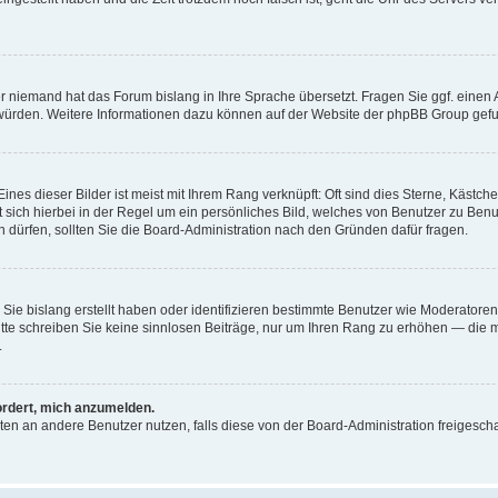
er niemand hat das Forum bislang in Ihre Sprache übersetzt. Fragen Sie ggf. einen A
en würden. Weitere Informationen dazu können auf der Website der phpBB Group gef
nes dieser Bilder ist meist mit Ihrem Rang verknüpft: Oft sind dies Sterne, Kästch
t sich hierbei in der Regel um ein persönliches Bild, welches von Benutzer zu Ben
dürfen, sollten Sie die Board-Administration nach den Gründen dafür fragen.
 Sie bislang erstellt haben oder identifizieren bestimmte Benutzer wie Moderato
 Bitte schreiben Sie keine sinnlosen Beiträge, nur um Ihren Rang zu erhöhen — die
.
ordert, mich anzumelden.
ichten an andere Benutzer nutzen, falls diese von der Board-Administration freige