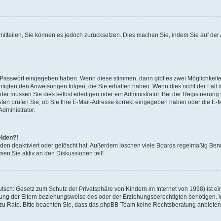
r mitteilen, Sie können es jedoch zurücksetzen. Dies machen Sie, indem Sie auf d
ge Passwort eingegeben haben. Wenn diese stimmen, dann gibt es zwei Möglichkei
htigten den Anweisungen folgen, die Sie erhalten haben. Wenn dies nicht der Fall is
r müssen Sie dies selbst erledigen oder ein Administrator. Bei der Registrierung wu
ten prüfen Sie, ob Sie Ihre E-Mail-Adresse korrekt eingegeben haben oder die E-Ma
dministrator.
elden?!
den deaktiviert oder gelöscht hat. Außerdem löschen viele Boards regelmäßig Benut
en Sie aktiv an den Diskussionen teil!
sch: Gesetz zum Schutz der Privatsphäre von Kindern im Internet von 1998) ist ei
ng der Eltern beziehungsweise des oder der Erziehungsberechtigten benötigen. Wen
nd zu Rate. Bitte beachten Sie, dass das phpBB-Team keine Rechtsberatung anbieten k