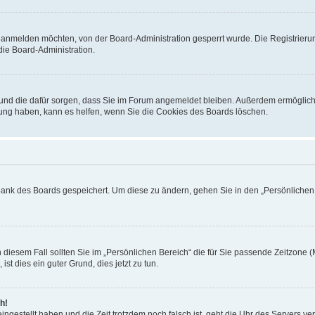
h anmelden möchten, von der Board-Administration gesperrt wurde. Die Registrieru
ie Board-Administration.
t und die dafür sorgen, dass Sie im Forum angemeldet bleiben. Außerdem ermöglich
dung haben, kann es helfen, wenn Sie die Cookies des Boards löschen.
nbank des Boards gespeichert. Um diese zu ändern, gehen Sie in den „Persönlichen B
 diesem Fall sollten Sie im „Persönlichen Bereich“ die für Sie passende Zeitzone (M
ist dies ein guter Grund, dies jetzt zu tun.
h!
ingestellt haben und die Zeit trotzdem noch falsch ist, geht die Uhr des Servers ve