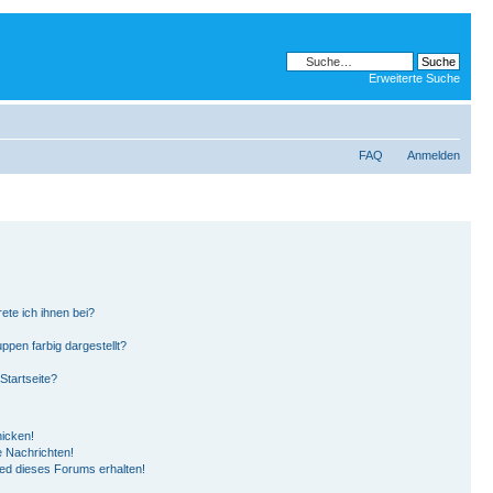
Erweiterte Suche
FAQ
Anmelden
ete ich ihnen bei?
pen farbig dargestellt?
Startseite?
hicken!
 Nachrichten!
ied dieses Forums erhalten!