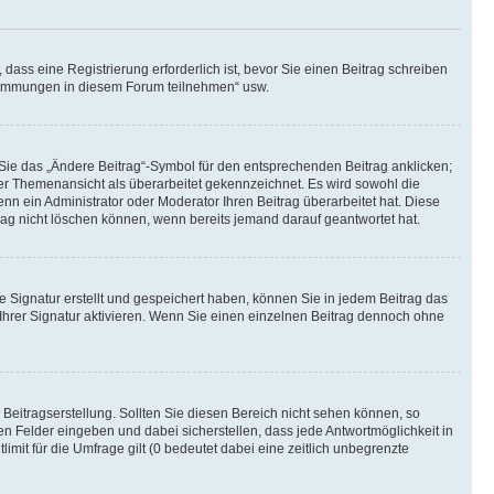
ass eine Registrierung erforderlich ist, bevor Sie einen Beitrag schreiben
bstimmungen in diesem Forum teilnehmen“ usw.
 Sie das „Ändere Beitrag“-Symbol für den entsprechenden Beitrag anklicken;
 der Themenansicht als überarbeitet gekennzeichnet. Es wird sowohl die
nn ein Administrator oder Moderator Ihren Beitrag überarbeitet hat. Diese
itrag nicht löschen können, wenn bereits jemand darauf geantwortet hat.
 Signatur erstellt und gespeichert haben, können Sie in jedem Beitrag das
hrer Signatur aktivieren. Wenn Sie einen einzelnen Beitrag dennoch ohne
Beitragserstellung. Sollten Sie diesen Bereich nicht sehen können, so
en Felder eingeben und dabei sicherstellen, dass jede Antwortmöglichkeit in
mit für die Umfrage gilt (0 bedeutet dabei eine zeitlich unbegrenzte