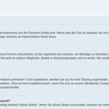
Benutzername und Ihr Passwort richtig sind. Wenn dies der Fall ist, wenden Sie sic
iegt, welches ein Administrator lösen muss.
ses Forums entscheidet, ob Sie registriert sein müssen, um Beiträge zu schreiben. A
l-Versand an andere Mitglieder, Beitritt zu Benutzergruppen und so weiter. Wir empf
tisch anmelden“ nicht auswählen, werden Sie nur für eine Sitzung angemeldet. D
len. Dies ist nicht empfehlenswert, wenn Sie sich an einem öffentlichen Compute
 ausgeschaltet.
taucht?
Verbirg meinen Online-Status“. Wenn Sie diese Option einschalten, können nur Admi