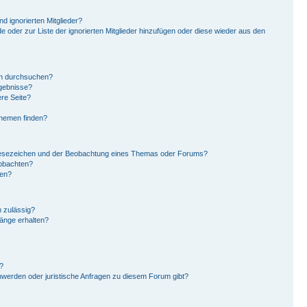
d ignorierten Mitglieder?
de oder zur Liste der ignorierten Mitglieder hinzufügen oder diese wieder aus den
en durchsuchen?
rgebnisse?
re Seite?
Themen finden?
Lesezeichen und der Beobachtung eines Themas oder Forums?
eobachten?
gen?
 zulässig?
hänge erhalten?
?
hwerden oder juristische Anfragen zu diesem Forum gibt?