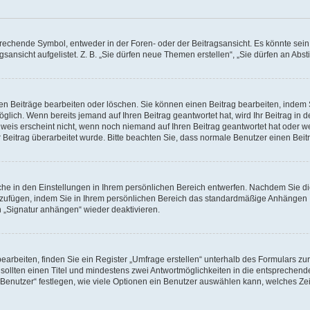
chende Symbol, entweder in der Foren- oder der Beitragsansicht. Es könnte sein, d
gsansicht aufgelistet. Z. B. „Sie dürfen neue Themen erstellen“, „Sie dürfen an A
nen Beiträge bearbeiten oder löschen. Sie können einen Beitrag bearbeiten, indem
möglich. Wenn bereits jemand auf Ihren Beitrag geantwortet hat, wird Ihr Beitrag in
weis erscheint nicht, wenn noch niemand auf Ihren Beitrag geantwortet hat oder we
Ihr Beitrag überarbeitet wurde. Bitte beachten Sie, dass normale Benutzer einen Be
he in den Einstellungen in Ihrem persönlichen Bereich entwerfen. Nachdem Sie die
nzufügen, indem Sie in Ihrem persönlichen Bereich das standardmäßige Anhängen I
n „Signatur anhängen“ wieder deaktivieren.
beiten, finden Sie ein Register „Umfrage erstellen“ unterhalb des Formulars zur 
 sollten einen Titel und mindestens zwei Antwortmöglichkeiten in die entsprechend
enutzer“ festlegen, wie viele Optionen ein Benutzer auswählen kann, welches Zeitli