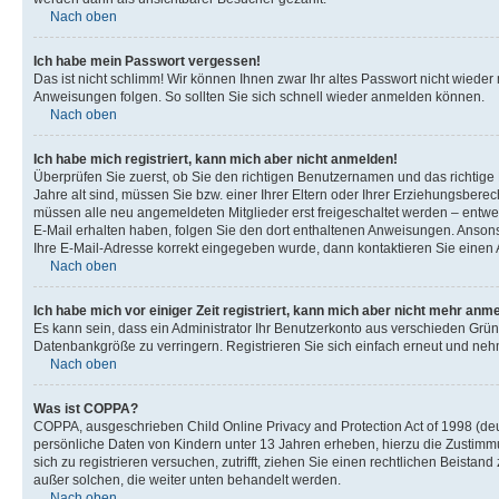
Nach oben
Ich habe mein Passwort vergessen!
Das ist nicht schlimm! Wir können Ihnen zwar Ihr altes Passwort nicht wiede
Anweisungen folgen. So sollten Sie sich schnell wieder anmelden können.
Nach oben
Ich habe mich registriert, kann mich aber nicht anmelden!
Überprüfen Sie zuerst, ob Sie den richtigen Benutzernamen und das richti
Jahre alt sind, müssen Sie bzw. einer Ihrer Eltern oder Ihrer Erziehungsberec
müssen alle neu angemeldeten Mitglieder erst freigeschaltet werden – entwede
E-Mail erhalten haben, folgen Sie den dort enthaltenen Anweisungen. Ansons
Ihre E-Mail-Adresse korrekt eingegeben wurde, dann kontaktieren Sie einen A
Nach oben
Ich habe mich vor einiger Zeit registriert, kann mich aber nicht mehr anm
Es kann sein, dass ein Administrator Ihr Benutzerkonto aus verschieden Grün
Datenbankgröße zu verringern. Registrieren Sie sich einfach erneut und nehm
Nach oben
Was ist COPPA?
COPPA, ausgeschrieben Child Online Privacy and Protection Act of 1998 (deut
persönliche Daten von Kindern unter 13 Jahren erheben, hierzu die Zustimmu
sich zu registrieren versuchen, zutrifft, ziehen Sie einen rechtlichen Beista
außer solchen, die weiter unten behandelt werden.
Nach oben