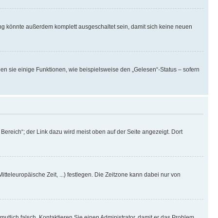
ng könnte außerdem komplett ausgeschaltet sein, damit sich keine neuen
en sie einige Funktionen, wie beispielsweise den „Gelesen“-Status – sofern
ereich“; der Link dazu wird meist oben auf der Seite angezeigt. Dort
itteleuropäische Zeit, ...) festlegen. Die Zeitzone kann dabei nur von
rmutlich falsch. Kontaktieren Sie einen Administrator, damit er das Problem