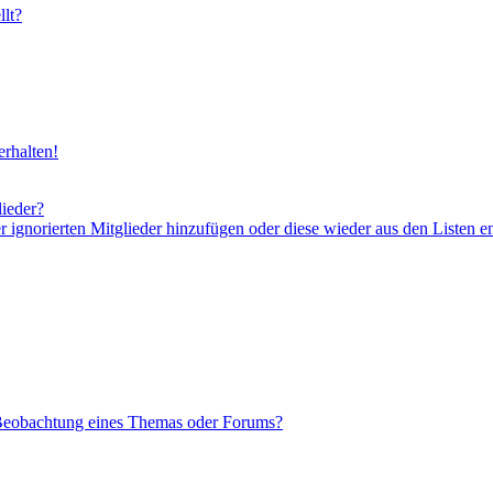
lt?
rhalten!
lieder?
er ignorierten Mitglieder hinzufügen oder diese wieder aus den Listen e
 Beobachtung eines Themas oder Forums?