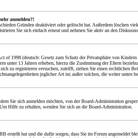
t mehr anmelden?!
schieden Gründen deaktiviert oder gelöscht hat. Außerdem löschen viele
trieren Sie sich einfach erneut und nehmen Sie aktiv an den Diskussion
 of 1998 (deutsch: Gesetz zum Schutz der Privatsphäre von Kindern im
ern unter 13 Jahren erheben, hierzu die Zustimmung der Eltern bezieh
e sich zu registrieren versuchen, zutrifft, ziehen Sie einen rechtlichen
htsangelegenheiten jeglicher Art ist; außer solchen, die weiter unten 
t dem Sie sich anmelden möchten, von der Board-Administration gesper
Um Hilfe zu erhalten, wenden Sie sich an die Board-Administration.
BB erstellt hat und die dafür sorgen, dass Sie im Forum angemeldet bl