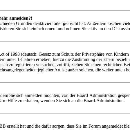
t mehr anmelden?!
schieden Gründen deaktiviert oder gelöscht hat. Außerdem löschen viele
trieren Sie sich einfach erneut und nehmen Sie aktiv an den Diskussion
 of 1998 (deutsch: Gesetz zum Schutz der Privatsphäre von Kindern im
ern unter 13 Jahren erheben, hierzu die Zustimmung der Eltern bezieh
e sich zu registrieren versuchen, zutrifft, ziehen Sie einen rechtlichen
htsangelegenheiten jeglicher Art ist; außer solchen, die weiter unten 
t dem Sie sich anmelden möchten, von der Board-Administration gesper
Um Hilfe zu erhalten, wenden Sie sich an die Board-Administration.
BB erstellt hat und die dafür sorgen, dass Sie im Forum angemeldet bl