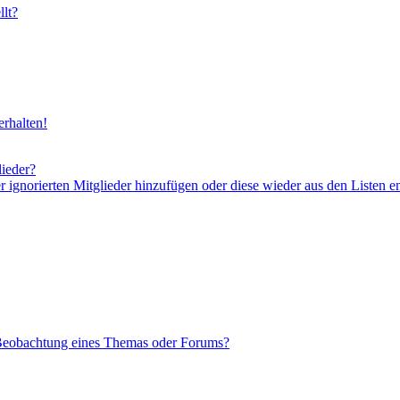
lt?
rhalten!
lieder?
er ignorierten Mitglieder hinzufügen oder diese wieder aus den Listen e
 Beobachtung eines Themas oder Forums?