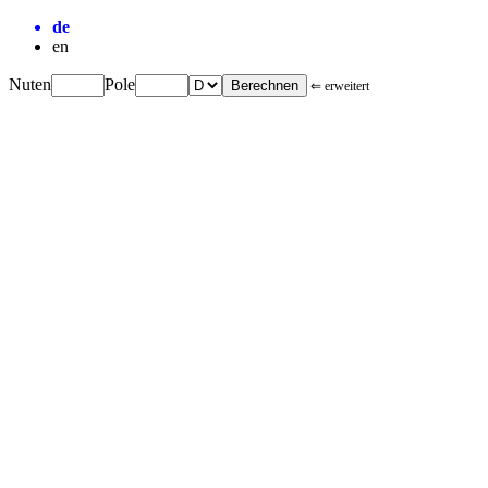
de
en
Nuten
Pole
⇐ erweitert